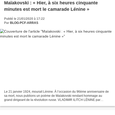
Maïakovski : « Hier, à six heures cinquante
minutes est mort le camarade Lénine »
Publié le 21/01/2020 à 17:22
Par
BLOG-PCF-ARRAS
Le 21 janvier 1924, mourait Lénine. À l’occasion du 96ème anniversaire de
sa mort, nous publions un poème de Maïakovski rendant hommage au
grand dirigeant de la révolution russe. VLADIMIR ILITCH LÉNINE par
Vladimir Vladimirovitch Maïakovski (1924) — Hier,...