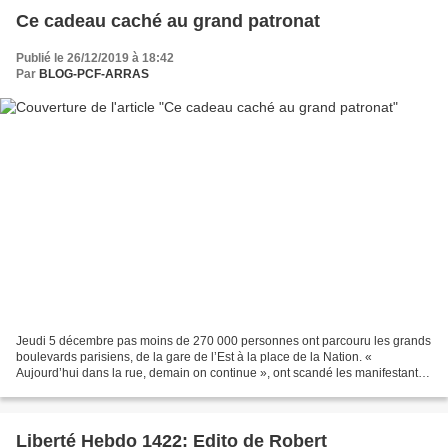
Ce cadeau caché au grand patronat
Publié le 26/12/2019 à 18:42
Par
BLOG-PCF-ARRAS
Jeudi 5 décembre pas moins de 270 000 personnes ont parcouru les grands
boulevards parisiens, de la gare de l’Est à la place de la Nation. «
Aujourd’hui dans la rue, demain on continue », ont scandé les manifestants.
Julien Jaulin ; Nicolas Cleuet/AFP ;...
Liberté Hebdo 1422: Edito de Robert