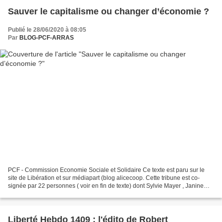
Sauver le capitalisme ou changer d’économie ?
Publié le 28/06/2020 à 08:05
Par
BLOG-PCF-ARRAS
PCF - Commission Economie Sociale et Solidaire Ce texte est paru sur le
site de Libération et sur médiapart (blog alicecoop. Cette tribune est co-
signée par 22 personnes ( voir en fin de texte) dont Sylvie Mayer , Janine
Guespin et Benoît Borrits qui...
Liberté Hebdo 1409 : l'édito de Robert