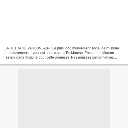
LA RETRAITE PARLONS-EN ! Le plus long mouvement social de l'histoire
du mouvement ouvrier est une œuvre d'En Marche. Emmanuel Macron
restera dans l'histoire pour cette prouesse. Pas pour ses performances
artistiques c'est clair. La comédie mal jouée devant...