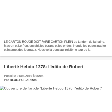
LE CARTON ROUGE DOIT FAIRE CARTON PLEIN Le tandem de la haine,
Macron et Le Pen, envahit les écrans et les ondes, inonde les pages papier
et internet des journaux. Nous voilà donc au troisième tour de la
présidentielle. Les deux rivaux vont encore s’affronter,...
Liberté Hebdo 1378: l'édito de Robert
Publié le 01/06/2019 à 06:05
Par
BLOG-PCF-ARRAS