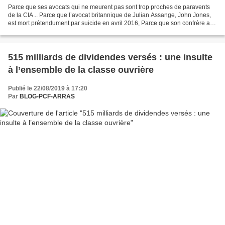
Parce que ses avocats qui ne meurent pas sont trop proches de paravents
de la CIA... Parce que l’avocat britannique de Julian Assange, John Jones,
est mort prétendument par suicide en avril 2016, Parce que son confrère aux
Etats-Unis est mort le mois...
515 milliards de dividendes versés : une insulte
à l’ensemble de la classe ouvrière
Publié le 22/08/2019 à 17:20
Par
BLOG-PCF-ARRAS