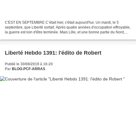
C'EST EN SEPTEMBRE C’était hier, c'était aujourd'hui. Un mardi, le 5
septembre, que Liberté sortait. Après quatre années d'occupation effroyable,
la guerre est loin d'être terminée. Mais Lille, et une bonne partie du Nord,
viennent tout juste d'être libérés....
Liberté Hebdo 1391: l'édito de Robert
Publié le 30/08/2019 à 16:20
Par
BLOG-PCF-ARRAS