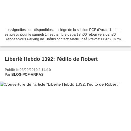
Les vignettes sont disponibles au siège de la section PCF d'Arras. Un bus
est prévu pour le samedi 14 septembre départ 8h00 retour vers 02h30
Rendez-vous Parking de Thélus contact: Marie José Prevost 06/65/13/79/65
René Chevalier 06/75/07/39/84 Jean Louis...
Liberté Hebdo 1392: l'édito de Robert
Publié le 08/09/2019 à 14:10
Par
BLOG-PCF-ARRAS