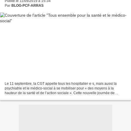
Publié le 11/09/2019 à 15:34
Par
BLOG-PCF-ARRAS
Le 11 septembre, la CGT appelle tous les hospitalier·e·s, mais aussi la
psychiatrie et le médico-social à se mobiliser pour « des moyens à la
hauteur de la santé et de l’action sociale ». Cette nouvelle journée de
mobilisation va se passer dans un contexte...