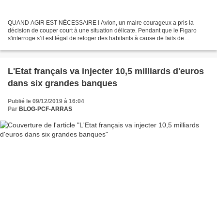
QUAND AGIR EST NÉCESSAIRE ! Avion, un maire courageux a pris la
décision de couper court à une situation délicate. Pendant que le Figaro
s'interroge s’il est légal de reloger des habitants à cause de faits de
délinquance... la société se délite et la...
L'Etat français va injecter 10,5 milliards d'euros
dans six grandes banques
Publié le 09/12/2019 à 16:04
Par
BLOG-PCF-ARRAS