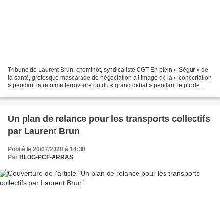
Tribune de Laurent Brun, cheminot, syndicaliste CGT En plein « Ségur » de
la santé, grotesque mascarade de négociation à l’image de la « concertation
» pendant la réforme ferroviaire ou du « grand débat » pendant le pic de
mobilisation des gilets jaunes,...
Un plan de relance pour les transports collectifs
par Laurent Brun
Publié le 20/07/2020 à 14:30
Par
BLOG-PCF-ARRAS