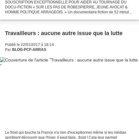
SOUSCRIPTION EXCEPTIONNELLE POUR AIDER AU TOURNAGE DU
DOCU-FICTION « SUR LES PAS DE ROBESPIERRE, JEUNE AVOCAT &
HOMME POLITIQUE ARRAGEOIS. » Un documentaire-fiction de 52 minutes
est en train de prendre corps. Son scénario s’écrit. Il sera tourné à Arras...
Travailleurs : aucune autre issue que la lutte
Publié le 22/01/2017 à 18:14
Par
BLOG-PCF-ARRAS
Le froid qui touche la France n'a rien d'exceptionnel même si les médias
semblent découvrir que l'hiver, il peut faire...froid ! Cela leur permet