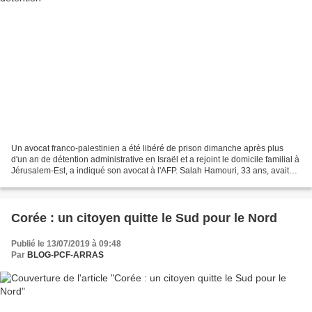
Un avocat franco-palestinien a été libéré de prison dimanche après plus
d'un an de détention administrative en Israël et a rejoint le domicile familial à
Jérusalem-Est, a indiqué son avocat à l'AFP. Salah Hamouri, 33 ans, avait
été arrêté à Jérusalem...
Corée : un citoyen quitte le Sud pour le Nord
Publié le 13/07/2019 à 09:48
Par
BLOG-PCF-ARRAS