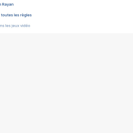
im Rayan
 toutes les règles
s les jeux vidéo
us choquant de Rockstar ? - Le scandale BULLY
e plus moche de Steam
du RÊVE tourne au CAUCHEMAR
pendant 8 heures
it… à tort
umiliés par un jeu vidéo
ire - Final Fantasy 8
ti un empire - Age of Empires
story DOFUS
tard, il crée l'un des pires jeux de tous les temps, MindsEye.