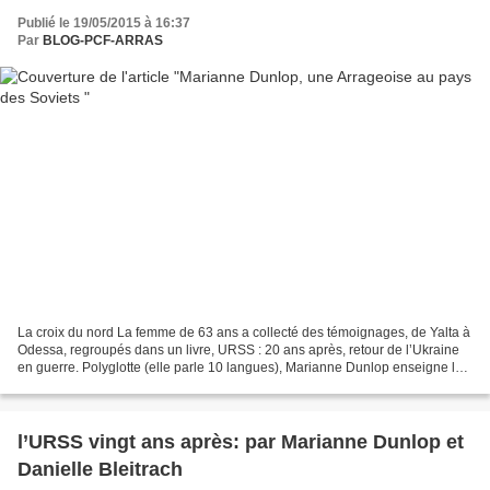
Publié le 19/05/2015 à 16:37
Par
BLOG-PCF-ARRAS
La croix du nord La femme de 63 ans a collecté des témoignages, de Yalta à
Odessa, regroupés dans un livre, URSS : 20 ans après, retour de l’Ukraine
en guerre. Polyglotte (elle parle 10 langues), Marianne Dunlop enseigne la
linguistique chinoise à l'université...
l’URSS vingt ans après: par Marianne Dunlop et
Danielle Bleitrach