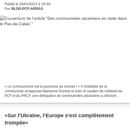
Publié le 26/01/2015 à 19:09
Par
BLOG-PCF-ARRAS
« Le communisme est la jeunesse du monde ! » A l'initiative de la
communiste arrageoise Marianne Dunlop et avec le soutien de militants du
PCF et du PRCF, une délégation de communistes ukrainiens a sillonné
l'Artois, ce dimanche 25 janvier 2015. L'occasion...
«Sur l’Ukraine, l’Europe s’est complètement
trompée»