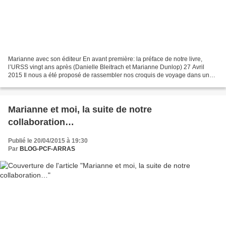
Marianne avec son éditeur En avant première: la préface de notre livre,
l’URSS vingt ans après (Danielle Bleitrach et Marianne Dunlop) 27 Avril
2015 Il nous a été proposé de rassembler nos croquis de voyage dans un
livre. Ecrits initialement pour notre...
Marianne et moi, la suite de notre
collaboration…
Publié le 20/04/2015 à 19:30
Par
BLOG-PCF-ARRAS