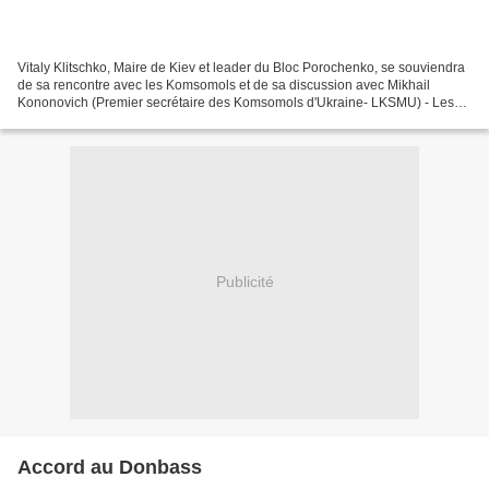
Vitaly Klitschko, Maire de Kiev et leader du Bloc Porochenko, se souviendra
de sa rencontre avec les Komsomols et de sa discussion avec Mikhail
Kononovich (Premier secrétaire des Komsomols d'Ukraine- LKSMU) - Les
jeunes communistes de Kiev peuvent être...
Publicité
Accord au Donbass