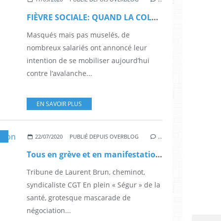
FIÈVRE SOCIALE: QUAND LA COLÈRE DEVIENT VIRALE
Masqués mais pas muselés, de
nombreux salariés ont annoncé leur
intention de se mobiliser aujourd’hui
contre l’avalanche...
EN SAVOIR PLUS
,
SOCIÉTÉ
22/07/2020
PUBLIÉ DEPUIS OVERBLOG
…
Tous en grève et en manifestation le 17 septembre !
Tribune de Laurent Brun, cheminot,
syndicaliste CGT En plein « Ségur » de la
santé, grotesque mascarade de
négociation...