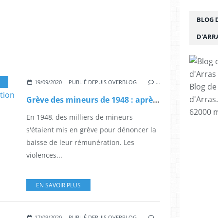
BLOG 
D'ARR
,
LUTTES
,
DROIT DU TRAVAIL
,
PCF
,
CGT
19/09/2020
PUBLIÉ DEPUIS OVERBLOG
…
Blog de
d'Arras
Grève des mineurs de 1948 : après la répression, l'indemnisation
62000 m
En 1948, des milliers de mineurs
s'étaient mis en grève pour dénoncer la
baisse de leur rémunération. Les
violences...
EN SAVOIR PLUS
17/09/2020
PUBLIÉ DEPUIS OVERBLOG
…