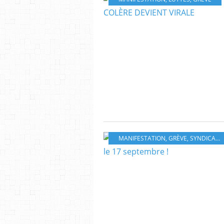
MANIFESTATION
,
GRÈVE
,
SYNDICALISME