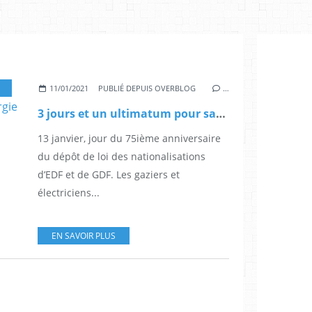
,
GRÈVE
,
LUTTES
,
POLITIQUE
,
SERVICES PUBLICS
,
MANIFESTATION
11/01/2021
PUBLIÉ DEPUIS OVERBLOG
…
3 jours et un ultimatum pour sauver le service public de l’énergie
13 janvier, jour du 75ième anniversaire
du dépôt de loi des nationalisations
d’EDF et de GDF. Les gaziers et
électriciens...
EN SAVOIR PLUS