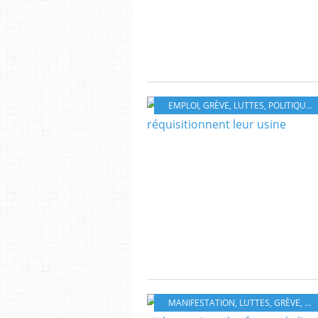
EMPLOI
,
GRÈVE
,
LUTTES
,
POLITIQUE
,
MANIFESTATION
,
LUTTES
,
GRÈVE
,
RE