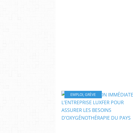
EMPLOI
,
GRÈVE