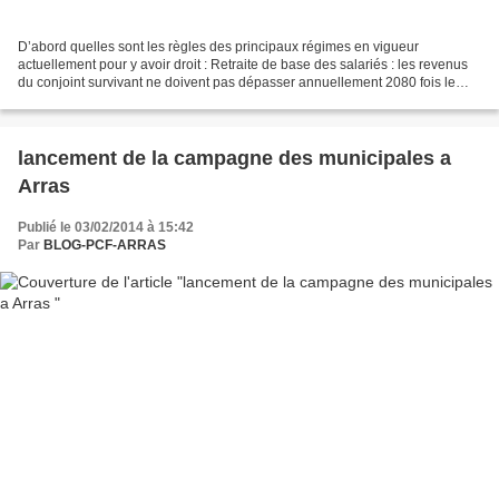
D’abord quelles sont les règles des principaux régimes en vigueur
actuellement pour y avoir droit : Retraite de base des salariés : les revenus
du conjoint survivant ne doivent pas dépasser annuellement 2080 fois le
SMIC horaire, soit 20.862,40 euros...
lancement de la campagne des municipales a
Arras
Publié le 03/02/2014 à 15:42
Par
BLOG-PCF-ARRAS