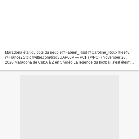
Maradona était du coté du peuple@Fabien_Rssl @Caroline_Roux #les4v
@France2tv pic.twitter.com/b3q3UAP03P — PCF (@PCF) November 26,
2020 Maradona de CubA à Z en 5 vidéo La légende du football s’est éteinte.
Diego Maradona est décédé à l’âge de 60 ans ce...