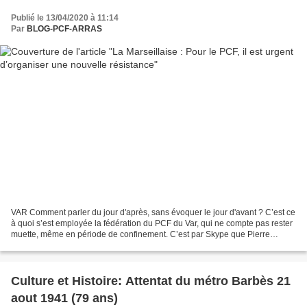
Publié le 13/04/2020 à 11:14
Par
BLOG-PCF-ARRAS
VAR Comment parler du jour d'après, sans évoquer le jour d'avant ? C’est ce
à quoi s’est employée la fédération du PCF du Var, qui ne compte pas rester
muette, même en période de confinement. C’est par Skype que Pierre
Daspre et les membres du bureau...
Culture et Histoire: Attentat du métro Barbès 21
aout 1941 (79 ans)