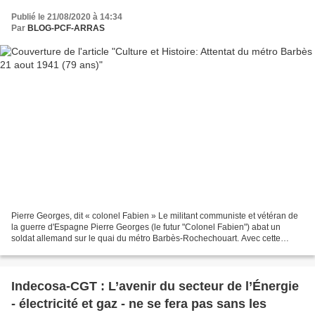
Publié le 21/08/2020 à 14:34
Par
BLOG-PCF-ARRAS
Pierre Georges, dit « colonel Fabien » Le militant communiste et vétéran de
la guerre d'Espagne Pierre Georges (le futur "Colonel Fabien") abat un
soldat allemand sur le quai du métro Barbès-Rochechouart. Avec cette
action, la résistance intérieure française...
Indecosa-CGT : L’avenir du secteur de l’Énergie
- électricité et gaz - ne se fera pas sans les