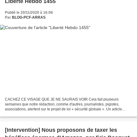
Liberté Hebdo 1455
Publié le 20/11/2020 à 16:06
Par
BLOG-PCF-ARRAS
CACHEZ CE VISAGE QUE JE NE SAURAIS VOIR Cela fait plusieurs
semaines que notre rédaction, comme d'autres, journalistes, pigistes,
associations, alertent sur le projet de loi « sécurité globale ». Un article
notamment inquiète la presse et les médias :...
[Intervention] Nous proposons de taxer les