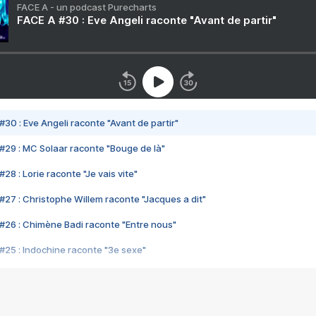
FACE A - un podcast Purecharts
FACE A #30 : Eve Angeli raconte "Avant de partir"
#30 : Eve Angeli raconte "Avant de partir"
#29 : MC Solaar raconte "Bouge de là"
28 : Lorie raconte "Je vais vite"
#27 : Christophe Willem raconte "Jacques a dit"
#26 : Chimène Badi raconte "Entre nous"
#25 : Indochine raconte "3e sexe"
#24 : Zaho raconte "C'est chelou"
#23 : Patrick Bruel raconte "Au café des délices"