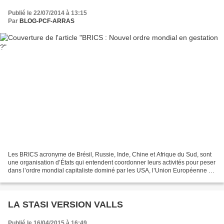
Publié le 22/07/2014 à 13:15
Par
BLOG-PCF-ARRAS
Les BRICS acronyme de Brésil, Russie, Inde, Chine et Afrique du Sud, sont
une organisation d’États qui entendent coordonner leurs activités pour peser
dans l’ordre mondial capitaliste dominé par les USA, l’Union Européenne et
le Japon. Ces États aux économies...
LA STASI VERSION VALLS
Publié le 16/04/2015 à 16:49