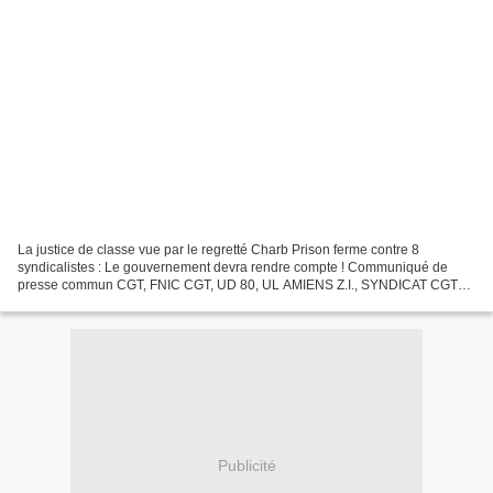
La justice de classe vue par le regretté Charb Prison ferme contre 8
syndicalistes : Le gouvernement devra rendre compte ! Communiqué de
presse commun CGT, FNIC CGT, UD 80, UL AMIENS Z.I., SYNDICAT CGT
Goodyear Les 7 longues années de lutte des salariés...
Publicité