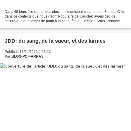
Dans 48 jours 1er scrutin des élections municipales partout en France. C’est
dans ce contexte que nous ( front Populaire de Gauche) avons décidé
depuis quelque temps de partir à la conquête du Beffroi d’Arras. Pendant
toute cette précampagne nous avons...
JDD: du sang, de la sueur, et des larmes
Publié le 13/04/2020 à 08:12
Par
BLOG-PCF-ARRAS