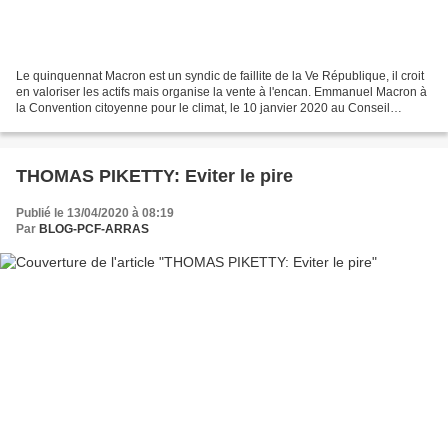
Le quinquennat Macron est un syndic de faillite de la Ve République, il croit
en valoriser les actifs mais organise la vente à l'encan. Emmanuel Macron à
la Convention citoyenne pour le climat, le 10 janvier 2020 au Conseil
économique, social et environnemental...
THOMAS PIKETTY: Eviter le pire
Publié le 13/04/2020 à 08:19
Par
BLOG-PCF-ARRAS