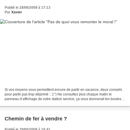
Publié le 28/06/2008 à 17:13
Par
Xavier
Si vos moyens vous permettent encore de partir en vacance, deux conseils
pour partir pas trop déprimé :: 1°) Ne consultez plus chaque matin le
panneau d’affichage de votre station service, ça vous donnerait les boules.
2°) Et surtout ne lisez plus les...
Chemin de fer à vendre ?
Publié le 29/06/2008 à 16:41