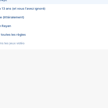
 a 13 ans (et vous l'avez ignoré)
e (littéralement)
im Rayan
 toutes les règles
s les jeux vidéo
us choquant de Rockstar ? - Le scandale BULLY
e plus moche de Steam
du RÊVE tourne au CAUCHEMAR
pendant 8 heures
it… à tort
umiliés par un jeu vidéo
ire - Final Fantasy 8