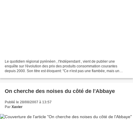
Le quotidien régional pyrénéen , l'Indépendant , vient de publier une
enquête sur l'évolution des prix des produits consommation courantes
depuis 2000. Son titre est éloquent: "Ce n'est pas une flambée, mais un
incendie" Voici quelques exemples: -la baguette...
On cherche des noises du côté de l'Abbaye
Publié le 28/08/2007 à 13:57
Par
Xavier