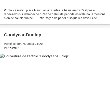
Photo: ce matin, place Marc Lanvin Certes le beau temps n'est pas au
rendez-vous, il n'empêche qu'en ce début de période estivale nous méritons
bien de souffler un peu... Enfin, façon de parler puisque les devoirs de
vacances de maquent pas!... Le week-en...
Goodyear-Dunlop
Publié le 10/07/2008 à 21:20
Par
Xavier