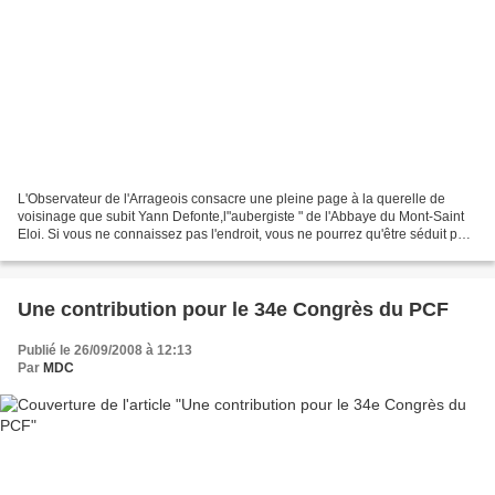
L'Observateur de l'Arrageois consacre une pleine page à la querelle de
voisinage que subit Yann Defonte,l"aubergiste " de l'Abbaye du Mont-Saint
Eloi. Si vous ne connaissez pas l'endroit, vous ne pourrez qu'être séduit par
la beauté du site, juste au...
Une contribution pour le 34e Congrès du PCF
Publié le 26/09/2008 à 12:13
Par
MDC