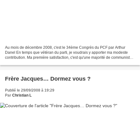
Au mois de décembre 2008, c'est le 34ème Congrès du PCF par Arthur
Danel En temps que vétéran du parti, je voudrais y apporter ma modeste
contribution. Ma première satisfaction, c'est qu'une majorité de communistes
sont d'accord pour que notre parti garde...
Frère Jacques… Dormez vous ?
Publié le 29/09/2008 à 19:29
Par
Christian L