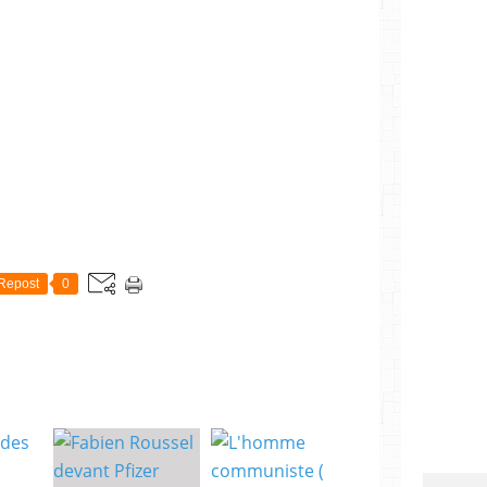
Repost
0