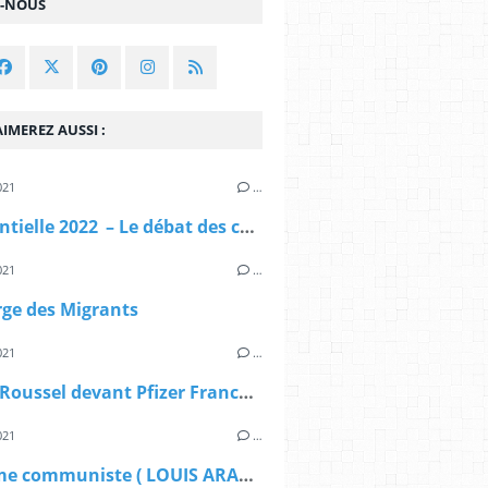
Z-NOUS
IMEREZ AUSSI :
021
…
Présidentielle 2022 – Le débat des communistes
021
…
rge des Migrants
021
…
Fabien Roussel devant Pfizer France à Paris: Il n'y a pas de profit à faire sur la pandémie
021
…
L'homme communiste ( LOUIS ARAGON)