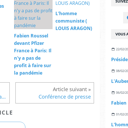
SUIVE
es
L'homme
communiste (
LOUIS ARAGON)
VOUS A
Fabien Roussel
devant Pfizer
22/02/2
France à Paris: Il
n'y a pas de
profit à faire sur
08/02/2
la pandémie
L'Aube
06/02/2
Crise financière : En attendant Jeudi... Sarkozy fait l’autruche
Conférence de presse
ICLE
01/02/2