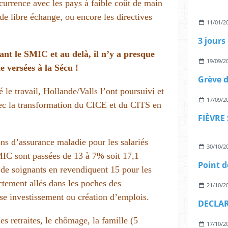
currence avec les pays à faible coût de main
e libre échange, ou encore les directives
11/01/2
ant le SMIC et au delà, il n’y a presque
19/09/2
e versées à la Sécu !
le travail, Hollande/Valls l’ont poursuivi et
17/09/2
ec la transformation du CICE et du CITS en
ons d’assurance maladie pour les salariés
30/10/2
SMIC sont passées de 13 à 7% soit 17,1
s de soignants en revendiquent 15 pour les
rectement allés dans les poches des
21/10/2
ase investissement ou création d’emplois.
es retraites, le chômage, la famille (5
17/10/2