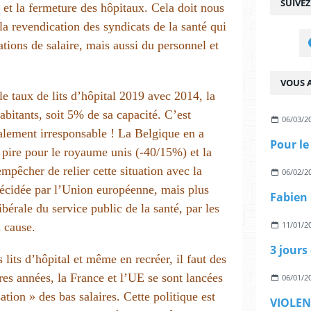
SUIVE
s et la fermeture des hôpitaux. Cela doit nous
a revendication des syndicats de la santé qui
ions de salaire, mais aussi du personnel et
VOUS A
le taux de lits d’hôpital 2019 avec 2014, la
abitants, soit 5% de sa capacité. C’est
06/03/2
talement irresponsable ! La Belgique en a
 pire pour le royaume unis (-40/15%) et la
pêcher de relier cette situation avec la
06/02/2
 décidée par l’Union européenne, mais plus
bérale du service public de la santé, par les
11/01/2
n cause.
lits d’hôpital et même en recréer, il faut des
es années, la France et l’UE se sont lancées
06/01/2
ation » des bas salaires. Cette politique est