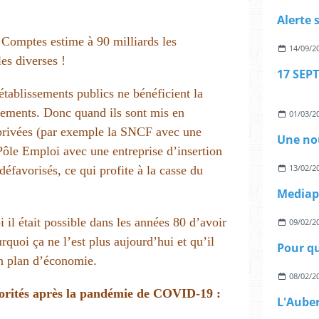
 Comptes estime à 90 milliards les
14/09/2
es diverses !
 établissements publics ne bénéficient la
gements. Donc quand ils sont mis en
01/03/2
 privées (par exemple la SNCF avec une
 Pôle Emploi avec une entreprise d’insertion
13/02/2
 défavorisés, ce qui profite à la casse du
l était possible dans les années 80 d’avoir
09/02/2
rquoi ça ne l’est plus aujourd’hui et qu’il
Pour qu
en plan d’économie.
08/02/2
iorités après la pandémie de COVID-19 :
L'Aube