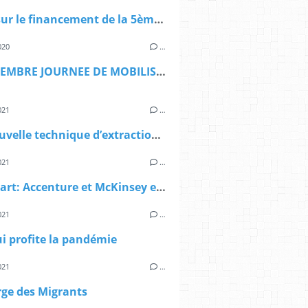
Alerte sur le financement de la 5ème Branche Macron. Encore une arnaque dont vont être victimes les retraités !
020
…
17 SEPTEMBRE JOURNEE DE MOBILISATION
021
…
Une nouvelle technique d’extraction du lithium ?
021
…
Mediapart: Accenture et McKinsey embauchés par l’Etat pour faire un milliard d’économies
021
…
i profite la pandémie
021
…
rge des Migrants