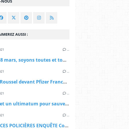
Z-NOUS
IMEREZ AUSSI :
021
…
Pour le 8 mars, soyons toutes et tous au rendez-vous !
021
…
Fabien Roussel devant Pfizer France à Paris: Il n'y a pas de profit à faire sur la pandémie
021
…
3 jours et un ultimatum pour sauver le service public de l’énergie
021
…
VIOLENCES POLICIÈRES ENQUÊTE Comment les forces de l’ordre ont saboté la manifestation du 12 décembre 2020