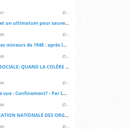
021
…
3 jours et un ultimatum pour sauver le service public de l’énergie
020
…
Grève des mineurs de 1948 : après la répression, l'indemnisation
020
…
FIÈVRE SOCIALE: QUAND LA COLÈRE DEVIENT VIRALE
020
…
Point de vue - Confinement? - Par Laurent Brun, membre de la direction du PCF et de la CGT Cheminots
020
…
DECLARATION NATIONALE DES ORGANISATIONS SYNDICALES DE RETRAITES
020
…