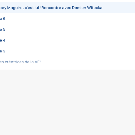
bey Maguire, c'est lui ! Rencontre avec Damien Witecka
e 6
e 5
e 4
e 3
s créatrices de la VF !
e 2
e 1
e Mektoub My Love arrive enfin ! Rencontre avec Shaïn Boumedine et Sal
i : après Toni en famille
elle réalise le bouleversant Dites lui que je l'aime
ais ! Rencontre autour de Vie privée de Rebecca Zlotowski