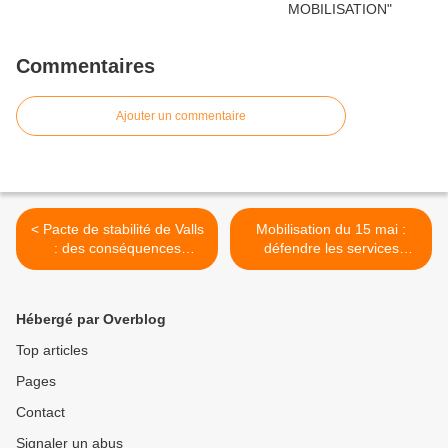
Commentaires
Ajouter un commentaire
< Pacte de stabilité de Valls
Mobilisation du 15 mai :
: des conséquences
défendre les services
dramatiques pour les
publics, c'est défendre
familles
l'intérêt général par " Jacky
Henin" >
Hébergé par Overblog
Top articles
Pages
Contact
Signaler un abus