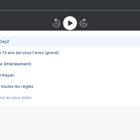
 DayZ
 a 13 ans (et vous l'avez ignoré)
e (littéralement)
im Rayan
 toutes les règles
s les jeux vidéo
us choquant de Rockstar ? - Le scandale BULLY
e plus moche de Steam
du RÊVE tourne au CAUCHEMAR