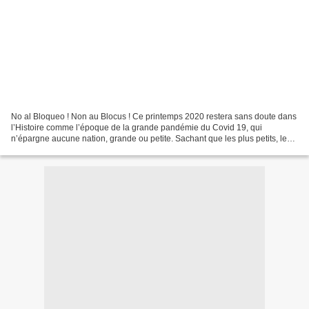
No al Bloqueo ! Non au Blocus ! Ce printemps 2020 restera sans doute dans
l’Histoire comme l’époque de la grande pandémie du Covid 19, qui
n’épargne aucune nation, grande ou petite. Sachant que les plus petits, les
plus dé- munis, sont ceux qui payent...