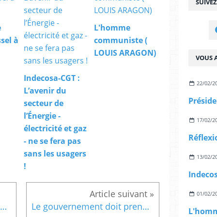
SUIVE
e
L'homme
sel à
communiste (
LOUIS ARAGON)
VOUS A
Indecosa-CGT :
22/02/2
L’avenir du
secteur de
l’Énergie -
17/02/2
électricité et gaz
- ne se fera pas
sans les usagers
13/02/2
!
01/02/2
Un outil indispensable à l'ouverture du débat
Le gouvernement doit prendre toutes ses responsabilités à Bruxelles : Non à un Gandrange de la pêche