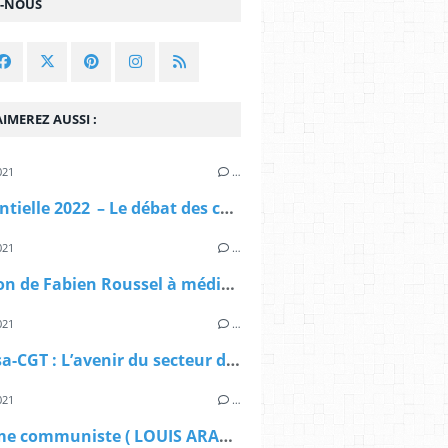
Z-NOUS
IMEREZ AUSSI :
021
…
Présidentielle 2022 – Le débat des communistes
021
…
Réflexion de Fabien Roussel à méditer...
021
…
Indecosa-CGT : L’avenir du secteur de l’Énergie - électricité et gaz - ne se fera pas sans les usagers !
021
…
L'homme communiste ( LOUIS ARAGON)