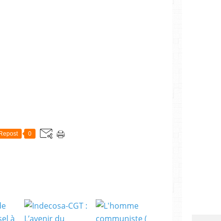
Repost
0