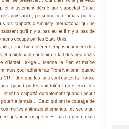
ut bien se préserver… Oui mais voilà j’ai vécu
 et injustement décrié qui s’appelait Cuba.
 des puissance, personne n’a jamais pu les
ous les rapports d’Amnisty international qui ne
aissent qu’il n’y a pas eu et il n’y a pas de
tanamo occupé par les Etats Unis.
juifs, il faut bien tolérer l’emprisonnement des
ns et maintenant soutenir de fait des néo-nazis
e d’Israël l’exige… Marine le Pen et maître
 sont murs pour adhérer au Front National, quand
 CRIF dire que les juifs vont quitter la France
haria, quand on les voit tolérer en silence les
itler l’a emporté durablement quand l’esprit
st pourri à jamais… Ceux qui ont le courage de
 comme les antinazis allemands, les seuls qui
idée qu’aucun peuple n’est nazi a priori, mais
.