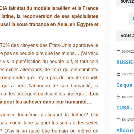
SUIVE
 CIA fait état du modèle israélien et la France
 latine, la reconversion de ses spécialistes
ussi la sous-traitance en Asie, en Egypte et
VOUS A
70% des citoyens des Etats-Unis approuve le
20/04/2
ère pas ce peuple pire que les miens… j’ai vécu
 vis la putréfaction du peuple juif, et tout cela
les exilés allemands, de ceux qui ont combattu
23/12/2
it comprendre qu’il n’y a pas de peuple maudit,
Ce que 
 qui a peur l’abandon de son humanité, la
qui les protègent ou disent les protéger…
Les
18/12/2
t là pour les achever dans leur humanité…
maginer lui-même pratiquant la torture? Qui
18/12/2
as mourir faire saigner les seins et les sexes
s? D’avilir un autre être humain ou même un