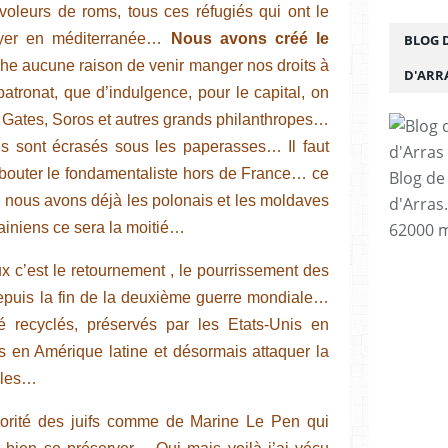
oleurs de roms, tous ces réfugiés qui ont le
yer en méditerranée…
Nous avons créé le
BLOG 
he aucune raison de venir manger nos droits à
D'ARR
patronat, que d’indulgence, pour le capital, on
ll Gates, Soros et autres grands philanthropes…
s sont écrasés sous les paperasses… Il faut
 bouter le fondamentaliste hors de France… ce
Blog de
s nous avons déjà les polonais et les moldaves
d'Arras
ainiens ce sera la moitié…
62000 m
x c’est le retournement , le pourrissement des
depuis la fin de la deuxième guerre mondiale…
é recyclés, préservés par les Etats-Unis en
nes en Amérique latine et désormais attaquer la
alles…
jorité des juifs comme de Marine Le Pen qui