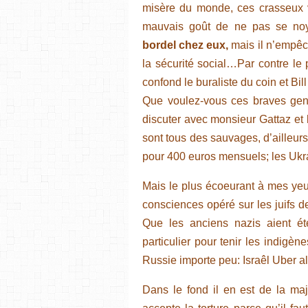
misère du monde, ces crasseux v
mauvais goût de ne pas se no
bordel chez eux,
mais il n’empêc
la sécurité social…Par contre le 
confond le buraliste du coin et Bi
Que voulez-vous ces braves gen
discuter avec monsieur Gattaz et
sont tous des sauvages, d’ailleur
pour 400 euros mensuels; les Ukr
Mais le plus écoeurant à mes yeu
consciences opéré sur les juifs 
Que les anciens nazis aient ét
particulier pour tenir les indigè
Russie importe peu: Israêl Uber 
Dans le fond il en est de la ma