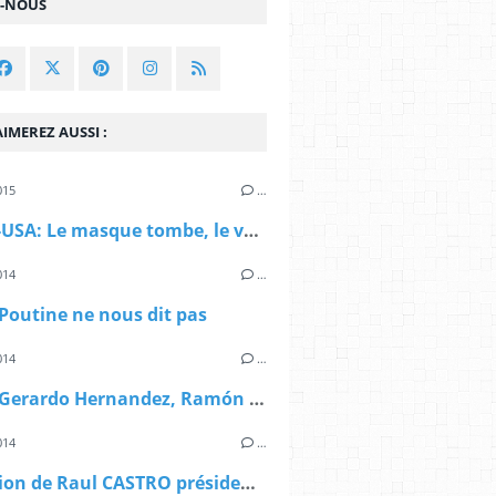
Z-NOUS
IMEREZ AUSSI :
015
…
RUSSIE-USA: Le masque tombe, le voile se lève
014
…
Poutine ne nous dit pas
014
…
CUBA - Gerardo Hernandez, Ramón Labaniño et Antonio Guerrero : LIBRES ENFIN !
014
…
Allocution de Raul CASTRO président cubain [La Havane - 17 décembre 2014]