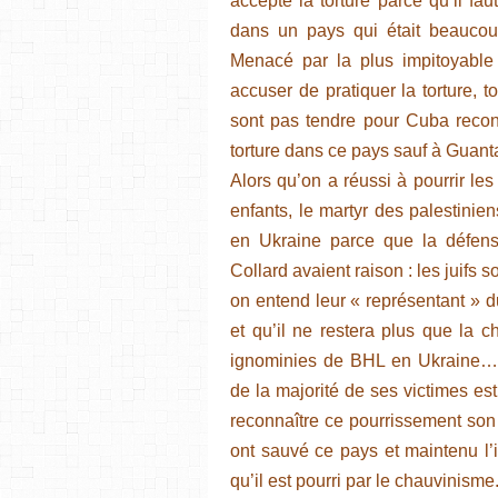
accepte la torture parce qu’il fa
dans un pays qui était beaucoup
Menacé par la plus impitoyable
accuser de pratiquer la torture, t
sont pas tendre pour Cuba reconn
torture dans ce pays sauf à Guan
Alors qu’on a réussi à pourrir les 
enfants, le martyr des palestinie
en Ukraine parce que la défens
Collard avaient raison : les juifs
on entend leur « représentant » du
et qu’il ne restera plus que la c
ignominies de BHL en Ukraine… H
de la majorité de ses victimes e
reconnaître ce pourrissement son
ont sauvé ce pays et maintenu l’
qu’il est pourri par le chauvinisme