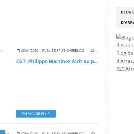
BLOG 
D'ARR
08/04/2020
PUBLIÉ DEPUIS OVERBLOG
…
Blog de
d'Arras
CGT: Philippe Martinez écrit au président de la République
62000 m
EN SAVOIR PLUS
,
COUPS DE GUEULE ET TÉMOIGNAGES
07/04/2020
PUBLIÉ DEPUIS OVERBLOG
…