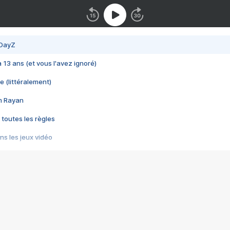
 DayZ
 a 13 ans (et vous l'avez ignoré)
e (littéralement)
im Rayan
 toutes les règles
s les jeux vidéo
us choquant de Rockstar ? - Le scandale BULLY
e plus moche de Steam
du RÊVE tourne au CAUCHEMAR
pendant 8 heures
it… à tort