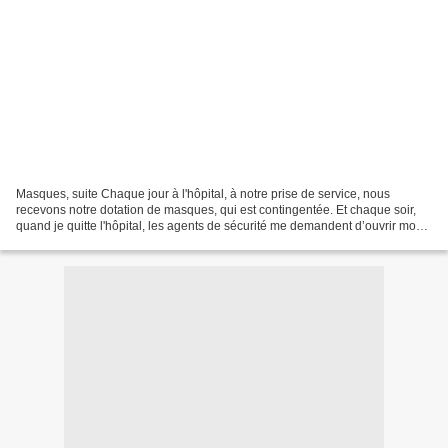
Masques, suite Chaque jour à l'hôpital, à notre prise de service, nous
recevons notre dotation de masques, qui est contingentée. Et chaque soir,
quand je quitte l'hôpital, les agents de sécurité me demandent d’ouvrir mon
coffre, pour vérifier que je n’emporte...