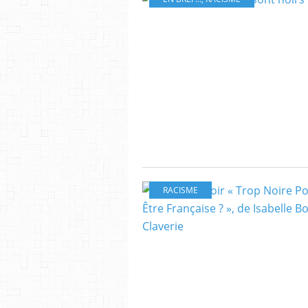
RACISME