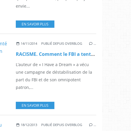
envie...
EN SAVOIR PLUS
14/11/2014
PUBLIÉ DEPUIS OVERBLOG
…
RACISME. Comment le FBI a tenté de ruiner la réputation de Martin Luther King
L’auteur de « I Have a Dream » a vécu
une campagne de déstabilisation de la
part du FBI et de son omnipotent
patron,...
EN SAVOIR PLUS
18/12/2013
PUBLIÉ DEPUIS OVERBLOG
…