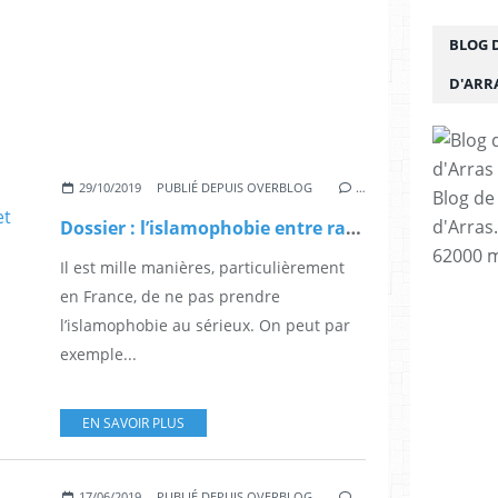
BLOG 
D'ARR
29/10/2019
PUBLIÉ DEPUIS OVERBLOG
…
Blog de
d'Arras
Dossier : l’islamophobie entre racisme d’État, refoulé colonial et nationalisme identitaire
62000 m
Il est mille manières, particulièrement
en France, de ne pas prendre
l’islamophobie au sérieux. On peut par
exemple...
EN SAVOIR PLUS
17/06/2019
PUBLIÉ DEPUIS OVERBLOG
…