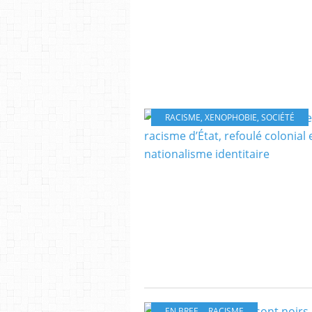
RACISME
,
XENOPHOBIE
,
SOCIÉTÉ
EN BREF...
,
RACISME