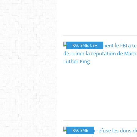
RACISME
,
USA
RACISME