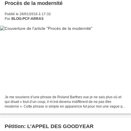
Procès de la modernité
Publié le 28/01/2016 à 17:32
Par
BLOG-PCF-ARRAS
Je me souviens d’une phrase de Roland Barthes vue je ne sais plus où et
qui disait « tout d’un coup, il m’est devenu indifférent de ne pas être
moderne ». Cette phrase si simple en apparence fut pour moi une vague qui
emporte la tempête dans son sillage....
Pétition: L’APPEL DES GOODYEAR