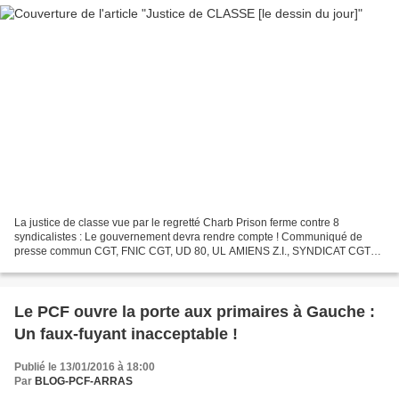
La justice de classe vue par le regretté Charb Prison ferme contre 8
syndicalistes : Le gouvernement devra rendre compte ! Communiqué de
presse commun CGT, FNIC CGT, UD 80, UL AMIENS Z.I., SYNDICAT CGT
Goodyear Les 7 longues années de lutte des salariés...
Le PCF ouvre la porte aux primaires à Gauche :
Un faux-fuyant inacceptable !
Publié le 13/01/2016 à 18:00
Par
BLOG-PCF-ARRAS