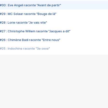
#30 : Eve Angeli raconte "Avant de partir"
#29 : MC Solaar raconte "Bouge de là"
28 : Lorie raconte "Je vais vite"
#27 : Christophe Willem raconte "Jacques a dit"
#26 : Chimène Badi raconte "Entre nous"
#25 : Indochine raconte "3e sexe"
#24 : Zaho raconte "C'est chelou"
#23 : Patrick Bruel raconte "Au café des délices"
#22 : Kyo raconte "Le chemin"
#21 : Nolwenn Leroy raconte "Cassé"
#20 : Patrick Hernandez raconte "Born to be alive"
#19 : Lorie raconte "Près de moi"