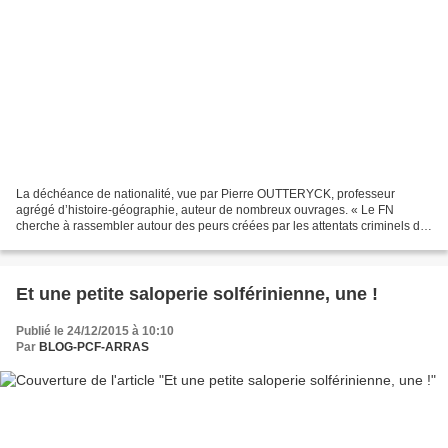
La déchéance de nationalité, vue par Pierre OUTTERYCK, professeur
agrégé d’histoire-géographie, auteur de nombreux ouvrages. « Le FN
cherche à rassembler autour des peurs créées par les attentats criminels de
janvier et du 13 novembre… Il surfe sur la...
Et une petite saloperie solférinienne, une !
Publié le 24/12/2015 à 10:10
Par
BLOG-PCF-ARRAS