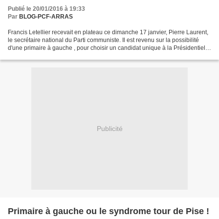
Publié le 20/01/2016 à 19:33
Par
BLOG-PCF-ARRAS
Francis Letellier recevait en plateau ce dimanche 17 janvier, Pierre Laurent,
le secrétaire national du Parti communiste. Il est revenu sur la possibilité
d'une primaire à gauche , pour choisir un candidat unique à la Présidentielle
2017. "On veut nous...
Publicité
Primaire à gauche ou le syndrome tour de Pise !