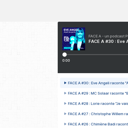
FACE A - un podcast 
FACE A #30 : Eve A
0:00
FACE A #30 : Eve Angeli raconte "A
FACE A #29 : MC Solaar raconte "
FACE A #28 : Lorie raconte "Je vais
FACE A #27 : Christophe Willem ra
FACE A #26 : Chimène Badi racont