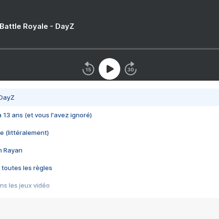
 Battle Royale - DayZ
 DayZ
 a 13 ans (et vous l'avez ignoré)
e (littéralement)
im Rayan
 toutes les règles
s les jeux vidéo
us choquant de Rockstar ? - Le scandale BULLY