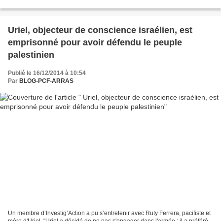
une première. Le résultat est, lui aussi,...
Uriel, objecteur de conscience israélien, est
emprisonné pour avoir défendu le peuple
palestinien
Publié le 16/12/2014 à 10:54
Par
BLOG-PCF-ARRAS
Un membre d’Investig’Action a pu s’entretenir avec Ruty Ferrera, pacifiste et
mère d'Uriel. "Uriel a décidé de ne pas s'engager dans l'armée ; il a préféré