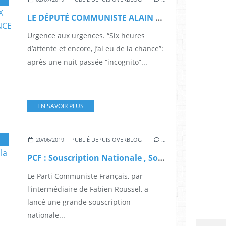
LE DÉPUTÉ COMMUNISTE ALAIN BRUNEEL PASSE SIX HEURES AUX URGENCES DE DOUAI ET DÉNONCE UNE SITUATION "DRAMATIQUE"
Urgence aux urgences. “Six heures
d’attente et encore, j’ai eu de la chance”:
après une nuit passée “incognito”...
EN SAVOIR PLUS
PCF
20/06/2019
PUBLIÉ DEPUIS OVERBLOG
…
PCF : Souscription Nationale , Soutien pour l'Hôpital et NON à la privatisation de l'ADP
Le Parti Communiste Français, par
l'intermédiaire de Fabien Roussel, a
lancé une grande souscription
nationale...