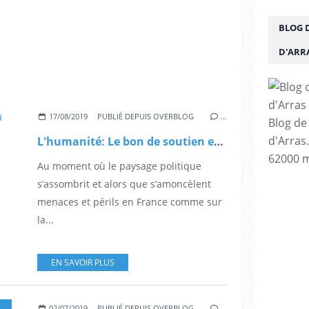
BLOG 
D'ARR
17/08/2019
PUBLIÉ DEPUIS OVERBLOG
…
Blog de
d'Arras
L'humanité: Le bon de soutien entre toutes les mains
62000 m
Au moment où le paysage politique
s’assombrit et alors que s‘amoncèlent
menaces et périls en France comme sur
la...
EN SAVOIR PLUS
,
INFOS PCF
02/07/2019
PUBLIÉ DEPUIS OVERBLOG
…