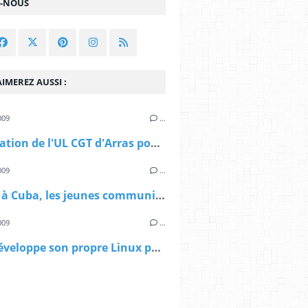
Z-NOUS
IMEREZ AUSSI :
009
…
Mobilisation de l'UL CGT d'Arras pour les "cinq de Miami"
009
…
Voyage à Cuba, les jeunes communistes font acte de solidarité !
009
…
Cuba développe son propre Linux pour contrer la menace Windows