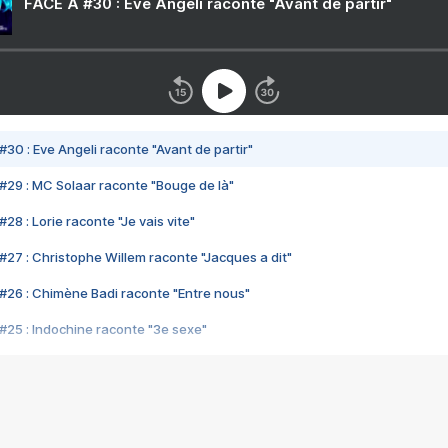
FACE A #30 : Eve Angeli raconte "Avant de partir"
#30 : Eve Angeli raconte "Avant de partir"
#29 : MC Solaar raconte "Bouge de là"
28 : Lorie raconte "Je vais vite"
#27 : Christophe Willem raconte "Jacques a dit"
#26 : Chimène Badi raconte "Entre nous"
#25 : Indochine raconte "3e sexe"
#24 : Zaho raconte "C'est chelou"
#23 : Patrick Bruel raconte "Au café des délices"
#22 : Kyo raconte "Le chemin"