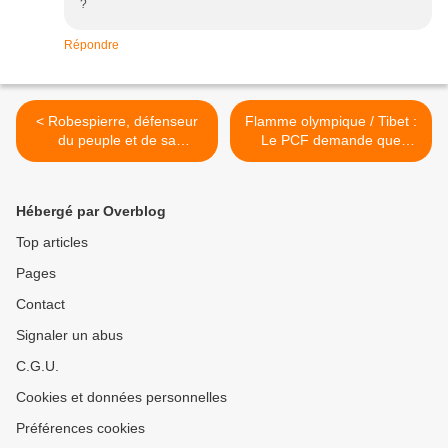
?
Répondre
< Robespierre, défenseur
Flamme olympique / Tibet :
du peuple et de sa
Le PCF demande que
souveraineté
l’Europe prenne ses
responsabilités >
Hébergé par Overblog
Top articles
Pages
Contact
Signaler un abus
C.G.U.
Cookies et données personnelles
Préférences cookies