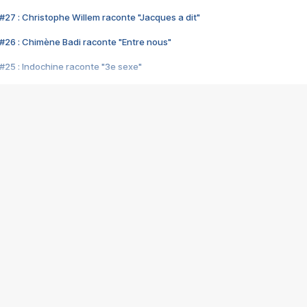
#27 : Christophe Willem raconte "Jacques a dit"
#26 : Chimène Badi raconte "Entre nous"
#25 : Indochine raconte "3e sexe"
#24 : Zaho raconte "C'est chelou"
#23 : Patrick Bruel raconte "Au café des délices"
#22 : Kyo raconte "Le chemin"
#21 : Nolwenn Leroy raconte "Cassé"
#20 : Patrick Hernandez raconte "Born to be alive"
#19 : Lorie raconte "Près de moi"
#18 : Michael Jones raconte "A nos actes manqués" (avec Jean-Jacque
#17 : Khaled raconte "Aïcha"
#16 : Corneille raconte "Parce qu'on vient de loin"