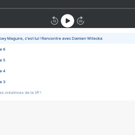
bey Maguire, c'est lui ! Rencontre avec Damien Witecka
e 6
e 5
e 4
e 3
s créatrices de la VF !
e 2
e 1
e Mektoub My Love arrive enfin ! Rencontre avec Shaïn Boumedine et Sal