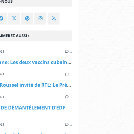
Z-NOUS
IMEREZ AUSSI :
021
…
La Havane: Les deux vaccins cubains contre le covid-19 entrent dans la dernière ligne droite des essais cliniques
021
…
Fabien Roussel invité de RTL: Le Président a fait le choix seul, d'accepter 500 décès par jour, sans aucun débat national.
021
…
 DE DÉMANTÈLEMENT D’EDF
021
…