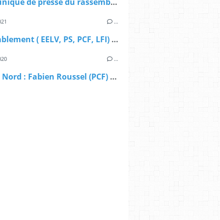
Communiqué de presse du rassemblement de la gauche et des écologistes pour les élections régionales dans les Hauts-de-France
021
…
Rassemblement ( EELV, PS, PCF, LFI) dans les Hauts-de-France face au sortant Xavier Bertrand
020
…
Voix du Nord : Fabien Roussel (PCF) se déclare « disponible » pour mener la bataille des régionales