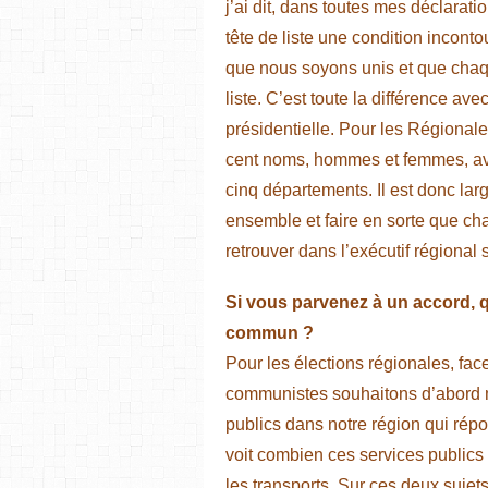
j’ai dit, dans toutes mes déclarat
tête de liste une condition incont
que nous soyons unis et que chaqu
liste. C’est toute la différence av
présidentielle. Pour les Régional
cent noms, hommes et femmes, avec
cinq départements. Il est donc la
ensemble et faire en sorte que ch
retrouver dans l’exécutif régional 
Si vous parvenez à un accord, 
commun ?
Pour les élections régionales, face
communistes souhaitons d’abord me
publics dans notre région qui rép
voit combien ces services publics
les transports. Sur ces deux suje