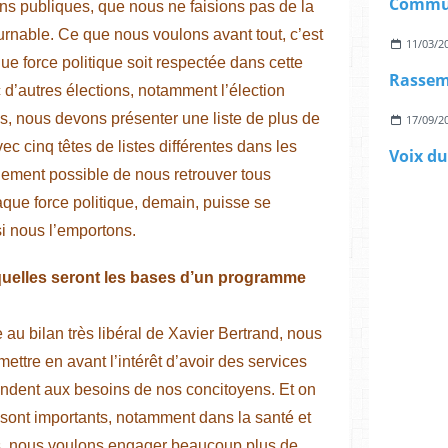
ions publiques, que nous ne faisions pas de la
ournable. Ce que nous voulons avant tout, c’est
11/03/2
e force politique soit respectée dans cette
ec d’autres élections, notamment l’élection
es, nous devons présenter une liste de plus de
17/09/2
 cinq têtes de listes différentes dans les
rgement possible de nous retrouver tous
aque force politique, demain, puisse se
si nous l’emportons.
quelles seront les bases d’un programme
 au bilan très libéral de Xavier Bertrand, nous
ttre en avant l’intérêt d’avoir des services
ondent aux besoins de nos concitoyens. Et on
 sont importants, notamment dans la santé et
ts, nous voulons engager beaucoup plus de