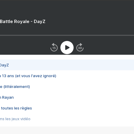
 Battle Royale - DayZ
 DayZ
 a 13 ans (et vous l'avez ignoré)
e (littéralement)
im Rayan
 toutes les règles
s les jeux vidéo
us choquant de Rockstar ? - Le scandale BULLY