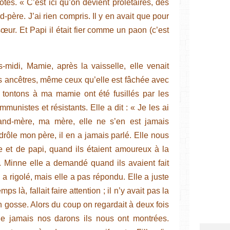
tes. « C’est ici qu’on devient prolétaires, des
nd-père. J’ai rien compris. Il y en avait que pour
ur. Et Papi il était fier comme un paon (c’est
-midi, Mamie, après la vaisselle, elle venait
 ancêtres, même ceux qu’elle est fâchée avec
 tontons à ma mamie ont été fusillés par les
munistes et résistants. Elle a dit : « Je les ai
rand-mère, ma mère, elle ne s’en est jamais
 drôle mon père, il en a jamais parlé. Elle nous
 et de papi, quand ils étaient amoureux à la
 Minne elle a demandé quand ils avaient fait
 a rigolé, mais elle a pas répondu. Elle a juste
ps là, fallait faire attention ; il n’y avait pas la
un gosse. Alors du coup on regardait à deux fois
ue jamais nos darons ils nous ont montrées.