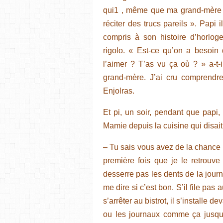
qui1 , même que ma grand-mère el
réciter des trucs pareils ». Papi 
compris à son histoire d’horloge
rigolo. « Est-ce qu’on a besoi
l’aimer ? T’as vu ça où ? » a-t-
grand-mère. J’ai cru comprendre
Enjolras.
Et pi, un soir, pendant que papi, i
Mamie depuis la cuisine qui disait
– Tu sais vous avez de la chance G
première fois que je le retrouv
desserre pas les dents de la jou
me dire si c’est bon. S’il file pas
s’arrêter au bistrot, il s’installe
ou les journaux comme ça jusqu’a