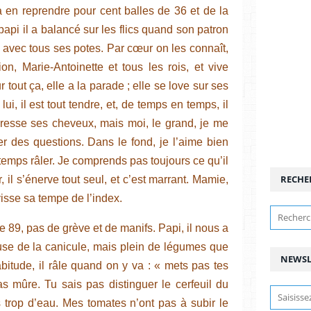
a en reprendre pour cent balles de 36 et de la
papi il a balancé sur les flics quand son patron
iré avec tous ses potes. Par cœur on les connaît,
on, Marie-Antoinette et tous les rois, et vive
r tout ça, elle a la parade ; elle se love sur ses
lui, il est tout tendre, et, de temps en temps, il
 caresse ses cheveux, mais moi, le grand, je me
er des questions. Dans le fond, je l’aime bien
 temps râler. Je comprends pas toujours ce qu’il
RECHE
 il s’énerve tout seul, et c’est marrant. Mamie,
visse sa tempe de l’index.
e 89, pas de grève et de manifs. Papi, il nous a
se de la canicule, mais plein de légumes que
NEWSL
abitude, il râle quand on y va : « mets pas tes
pas mûre. Tu sais pas distinguer le cerfeuil du
s trop d’eau. Mes tomates n’ont pas à subir le