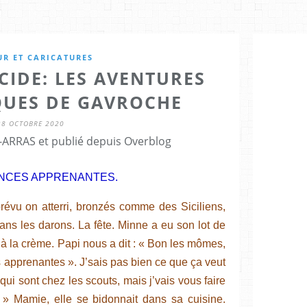
R ET CARICATURES
LCIDE: LES AVENTURES
UES DE GAVROCHE
28 OCTOBRE 2020
ARRAS et publié depuis Overblog
NCES APPRENANTES.
évu on atterri, bronzés comme des Siciliens,
ns les darons. La fête. Minne a eu son lot de
à la crème. Papi nous a dit : « Bon les mômes,
ces apprenantes ». J’sais pas bien ce que ça veut
 qui sont chez les scouts, mais j’vais vous faire
 » Mamie, elle se bidonnait dans sa cuisine.