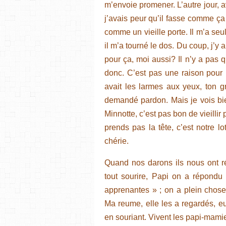
m’envoie promener. L’autre jour, av
j’avais peur qu’il fasse comme ça a
comme un vieille porte. Il m’a seul
il m’a tourné le dos. Du coup, j’y a
pour ça, moi aussi? Il n’y a pas 
donc. C’est pas une raison pour m
avait les larmes aux yeux, ton g
demandé pardon. Mais je vois bien
Minnotte, c’est pas bon de vieillir 
prends pas la tête, c’est notre 
chérie.
Quand nos darons ils nous ont r
tout sourire, Papi on a répondu
apprenantes » ; on a plein chose
Ma reume, elle les a regardés, e
en souriant. Vivent les papi-mami