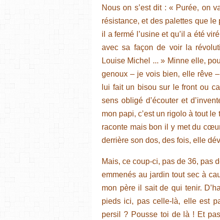
Nous on s’est dit : « Purée, on v
résistance, et des palettes que le 
il a fermé l’usine et qu’il a été v
avec sa façon de voir la révoluti
Louise Michel ... » Minne elle, pou
genoux – je vois bien, elle rêve – 
lui fait un bisou sur le front ou
sens obligé d’écouter et d’invent
mon papi, c’est un rigolo à tout le
raconte mais bon il y met du cœur,
derrière son dos, des fois, elle dé
Mais, ce coup-ci, pas de 36, pas d
emmenés au jardin tout sec à cau
mon père il sait de qui tenir. D’h
pieds ici, pas celle-là, elle est 
persil ? Pousse toi de là ! Et pa