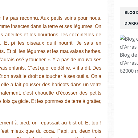
BLOG 
n l’a pas reconnu. Aux petits soins pour nous.
D'ARR
omme insectes dans la terre et ses légumes. On
es abeilles et les bourdons, les coccinelles de
s. Et pi les oiseaux qu’il nourrit. Je sais en
ts. Et pi, les légumes et les mauvaises herbes.
Blog de
j’aurais osé y toucher. « Y a pas de mauvaises
d'Arras
is enfants. C’est quoi ce délire, » il a dit. Des
62000 m
 Et on avait le droit de toucher à ses outils. On a
le a fait pousser des haricots dans un verre
inalement, c’est chouette d’écosser des petits
 fois ça gicle. Et les pommes de terre à gratter,
ement à pied, on repassait au bistrot. Et top !
’est mieux que du coca. Papi, un, deux trois