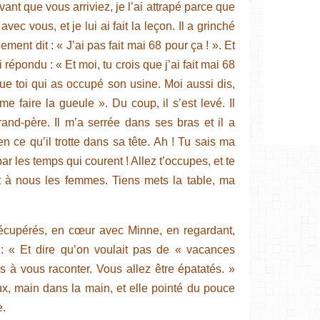
ant que vous arriviez, je l’ai attrapé parce que
vec vous, et je lui ai fait la leçon. Il a grinché
ement dit : « J’ai pas fait mai 68 pour ça ! ». Et
i répondu : « Et moi, tu crois que j’ai fait mai 68
que toi qui as occupé son usine. Moi aussi dis,
e faire la gueule ». Du coup, il s’est levé. Il
rand-père. Il m’a serrée dans ses bras et il a
 ce qu’il trotte dans sa tête. Ah ! Tu sais ma
par les temps qui courent ! Allez t’occupes, et te
lot à nous les femmes. Tiens mets la table, ma
écupérés, en cœur avec Minne, en regardant,
 : « Et dire qu’on voulait pas de « vacances
s à vous raconter. Vous allez être épatatés. »
ux, main dans la main, et elle pointé du pouce
e.