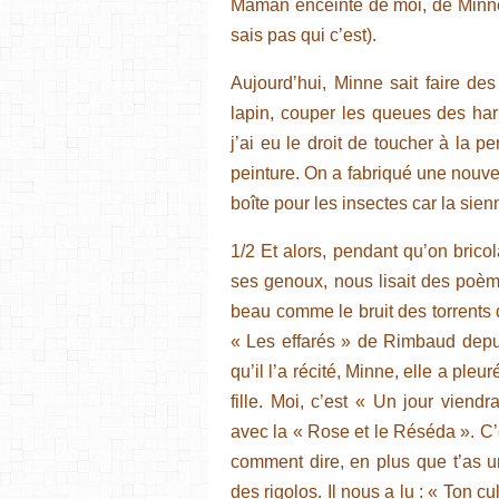
Maman enceinte de moi, de Minne 
sais pas qui c’est).
Aujourd’hui, Minne sait faire de
lapin, couper les queues des haric
j’ai eu le droit de toucher à la 
peinture. On a fabriqué une nouv
boîte pour les insectes car la sienn
1/2 Et alors, pendant qu’on bricol
ses genoux, nous lisait des poèmes.
beau comme le bruit des torrents d
« Les effarés » de Rimbaud depui
qu’il l’a récité, Minne, elle a pleu
fille. Moi, c’est « Un jour viend
avec la « Rose et le Réséda ». C’
comment dire, en plus que t’as un 
des rigolos. Il nous a lu : « Ton 