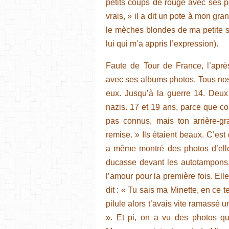
petits coups de rouge avec ses po
vrais, » il a dit un pote à mon gra
le mèches blondes de ma petite sœ
lui qui m’a appris l’expression).
Faute de Tour de France, l’après
avec ses albums photos. Tous nos
eux. Jusqu’à la guerre 14. Deux
nazis. 17 et 19 ans, parce que com
pas connus, mais ton arrière-g
remise. » Ils étaient beaux. C’est
a même montré des photos d’elle
ducasse devant les autotampons.
l’amour pour la première fois. Elle
dit : « Tu sais ma Minette, en ce tem
pilule alors t’avais vite ramassé 
». Et pi, on a vu des photos q