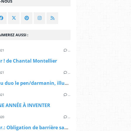
Z-NOUS
IMEREZ AUSSI :
021
…
 ! de Chantal Montellier
021
…
débat du duo le pen/darmanin, illustré par Chantal Montellier
021
…
NE ANNÉE À INVENTER
020
…
Humour.: Obligation de barrière sanitaire pour Noël