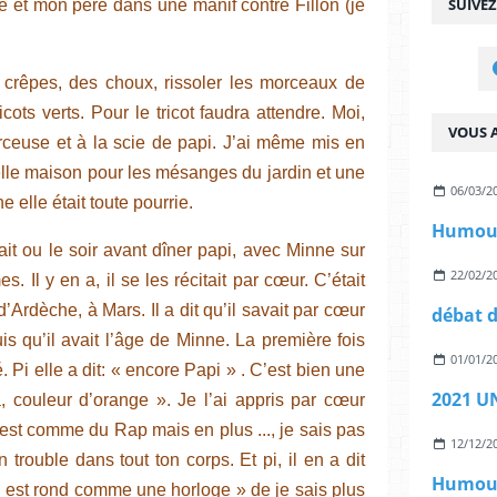
SUIVE
et mon père dans une manif contre Fillon (je
s crêpes, des choux, rissoler les morceaux de
ots verts. Pour le tricot faudra attendre. Moi,
VOUS A
perceuse et à la scie de papi. J’ai même mis en
elle maison pour les mésanges du jardin et une
06/03/2
e elle était toute pourrie.
Humour
ait ou le soir avant dîner papi, avec Minne sur
22/02/2
 Il y en a, il se les récitait par cœur. C’était
’Ardèche, à Mars. Il a dit qu’il savait par cœur
s qu’il avait l’âge de Minne. La première fois
01/01/2
ré. Pi elle a dit: « encore Papi » . C’est bien une
2021 U
ra, couleur d’orange ». Je l’ai appris par cœur
est comme du Rap mais en plus ..., je sais pas
12/12/2
trouble dans tout ton corps. Et pi, il en a dit
cul est rond comme une horloge » de je sais plus