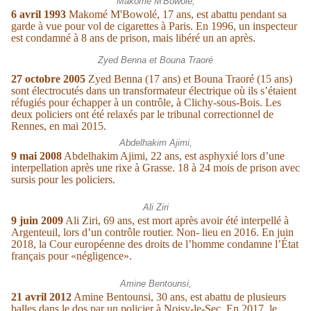
Makomé M'Bowolé,
6 avril 1993
Makomé M'Bowolé, 17 ans, est abattu pendant sa
garde à vue pour vol de cigarettes à Paris. En 1996, un inspecteur
est condamné à 8 ans de prison, mais libéré un an après.
Zyed Benna et Bouna Traoré
27 octobre 2005
Zyed Benna (17 ans) et Bouna Traoré (15 ans)
sont électrocutés dans un transformateur électrique où ils s’étaient
réfugiés pour échapper à un contrôle, à Clichy-sous-Bois. Les
deux policiers ont été relaxés par le tribunal correctionnel de
Rennes, en mai 2015.
Abdelhakim Ajimi,
9 mai 2008
Abdelhakim Ajimi, 22 ans, est asphyxié lors d’une
interpellation après une rixe à Grasse. 18 à 24 mois de prison avec
sursis pour les policiers.
Ali Ziri
9 juin 2009
Ali Ziri, 69 ans, est mort après avoir été interpellé à
Argenteuil, lors d’un contrôle routier. Non- lieu en 2016. En juin
2018, la Cour européenne des droits de l’homme condamne l’État
français pour «négligence».
Amine Bentounsi,
21 avril 2012
Amine Bentounsi, 30 ans, est abattu de plusieurs
balles dans le dos par un policier à Noisy-le-Sec. En 2017, le