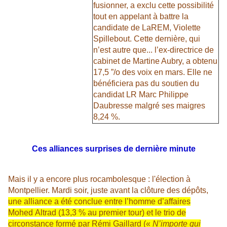
fusionner, a exclu cette possibilité
tout en appelant à battre la
candidate de LaREM, Violette
Spillebout. Cette dernière, qui
n’est autre que... l’ex-directrice de
cabinet de Martine Aubry, a obtenu
17,5 ”/o des voix en mars. Elle ne
bénéficiera pas du soutien du
candidat LR Marc Philippe
Daubresse malgré ses maigres
8,24 %.
Ces alliances surprises de dernière minute
Mais il y a encore plus rocambolesque : l'élection à
Montpellier. Mardi soir, juste avant la clôture des dépôts,
une alliance a été conclue entre l’homme d’affaires
Mohed
Altrad (13,3 % au premier tour) et le trio de
circonstance formé par Rémi Gaillard («
N’importe qui