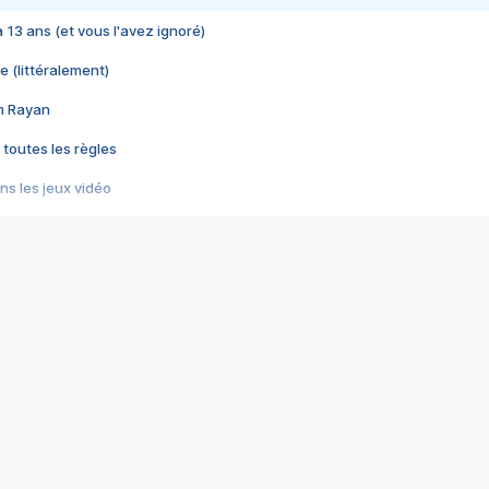
 a 13 ans (et vous l'avez ignoré)
e (littéralement)
im Rayan
 toutes les règles
s les jeux vidéo
us choquant de Rockstar ? - Le scandale BULLY
e plus moche de Steam
du RÊVE tourne au CAUCHEMAR
pendant 8 heures
it… à tort
umiliés par un jeu vidéo
ire - Final Fantasy 8