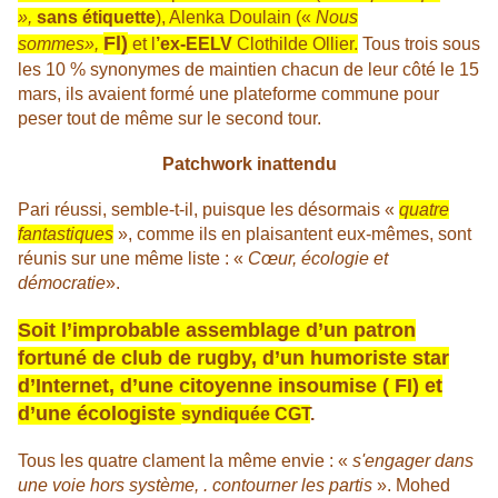
»,
sans étiquette
), Alenka Doulain («
Nous
Fl)
sommes»,
et l
’ex-EELV
Clothilde Ollier.
Tous trois sous
les 10 % synonymes de maintien chacun de leur côté le 15
mars, ils avaient formé une plateforme commune pour
peser tout de même sur le second tour.
Patchwork inattendu
Pari réussi, semble-t-il, puisque les désormais «
quatre
fantastiques
», comme ils en plaisantent eux-mêmes, sont
réunis sur une même liste : «
Cœur, écologie et
démocratie
».
Soit l’improbable assemblage d’un patron
fortuné de club de rugby, d’un humoriste star
d’Internet, d’une citoyenne insoumise ( FI) et
d’une écologiste
syndiquée CGT
.
Tous les quatre clament la même envie : «
s'engager dans
une voie hors système, . contourner les partis
». Mohed