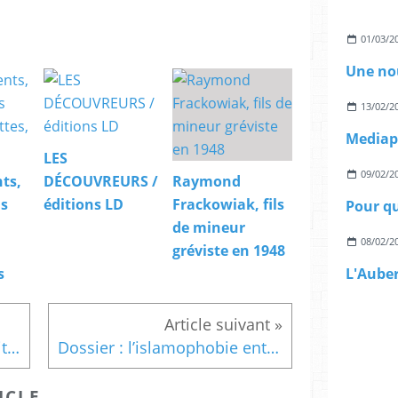
01/03/2
13/02/2
LES
09/02/2
ts,
DÉCOUVREURS /
Raymond
ns
éditions LD
Frackowiak, fils
Pour qu
de mineur
08/02/2
gréviste en 1948
L'Aube
s
SNCF: CGT et Droit de retrait pour une vraie sécurité des citoyens
Dossier : l’islamophobie entre racisme d’État, refoulé colonial et nationalisme identitaire
ICLE