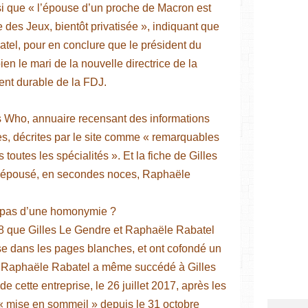
nsi que « l’épouse d’un proche de Macron est
 des Jeux, bientôt privatisée », indiquant que
atel, pour en conclure que le président du
n le mari de la nouvelle directrice de la
nt durable de la FDJ.
s Who, annuaire recensant des informations
es, décrites par le site comme « remarquables
s toutes les spécialités ». Et la fiche de Gilles
 a épousé, en secondes noces, Raphaële
t pas d’une homonymie ?
18 que Gilles Le Gendre et Raphaële Rabatel
se dans les pages blanches, et ont cofondé un
e. Raphaële Rabatel a même succédé à Gilles
 cette entreprise, le 26 juillet 2017, après les
, « mise en sommeil » depuis le 31 octobre