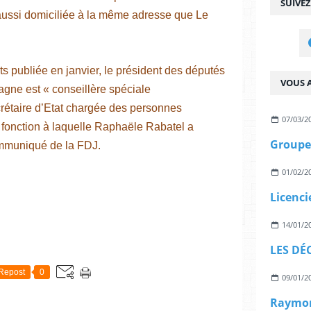
SUIVE
 aussi domiciliée à la même adresse que Le
êts publiée en janvier, le président des députés
VOUS A
ne est « conseillère spéciale
rétaire d’Etat chargée des personnes
07/03/2
fonction à laquelle Raphaële Rabatel a
mmuniqué de la FDJ.
01/02/2
14/01/2
LES DÉ
Repost
0
09/01/2