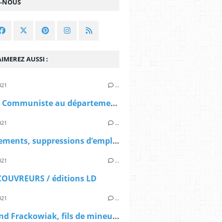
Z-NOUS
IMEREZ AUSSI :
021
…
Groupe Communiste au département du Pas de Calais
021
…
Licenciements, suppressions d’emplois, luttes, propositions
021
…
COUVREURS / éditions LD
021
…
Raymond Frackowiak, fils de mineur gréviste en 1948