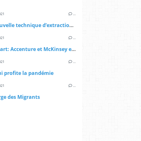
021
…
Une nouvelle technique d’extraction du lithium ?
021
…
Mediapart: Accenture et McKinsey embauchés par l’Etat pour faire un milliard d’économies
021
…
i profite la pandémie
021
…
rge des Migrants