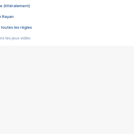
e (littéralement)
im Rayan
 toutes les règles
s les jeux vidéo
us choquant de Rockstar ? - Le scandale BULLY
e plus moche de Steam
du RÊVE tourne au CAUCHEMAR
pendant 8 heures
it… à tort
umiliés par un jeu vidéo
ire - Final Fantasy 8
ti un empire - Age of Empires