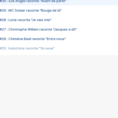
#30 : Eve Angeli raconte "Avant de partir"
#29 : MC Solaar raconte "Bouge de là"
28 : Lorie raconte "Je vais vite"
#27 : Christophe Willem raconte "Jacques a dit"
#26 : Chimène Badi raconte "Entre nous"
#25 : Indochine raconte "3e sexe"
#24 : Zaho raconte "C'est chelou"
#23 : Patrick Bruel raconte "Au café des délices"
#22 : Kyo raconte "Le chemin"
#21 : Nolwenn Leroy raconte "Cassé"
#20 : Patrick Hernandez raconte "Born to be alive"
#19 : Lorie raconte "Près de moi"
#18 : Michael Jones raconte "A nos actes manqués" (avec Jean-Jacque