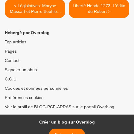
< Législatives: Maryse
Liberté Hebdo 1273: L'édito
Massart et Pierre Boufflers
de Robert >
Candidat(e)s du parti
communiste dans la 1re
circonscription du Pas de
Hébergé par Overblog
Calais
Top articles
Pages
Contact
Signaler un abus
C.G.U.
Cookies et données personnelles
Préférences cookies
Voir le profil de BLOG-PCF-ARRAS sur le portail Overblog
Créer un blog sur Overblog