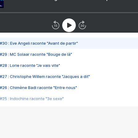
#30 : Eve Angeli raconte "Avant de partir"
#29 : MC Solaar raconte "Bouge de là"
28 : Lorie raconte "Je vais vite"
#27 : Christophe Willem raconte "Jacques a dit"
#26 : Chimène Badi raconte "Entre nous"
#25 : Indochine raconte "3e sexe"
#24 : Zaho raconte "C'est chelou"
#23 : Patrick Bruel raconte "Au café des délices"
#22 : Kyo raconte "Le chemin"