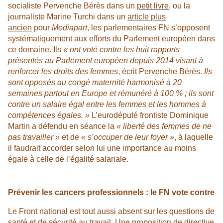
socialiste Pervenche Bérès dans un
petit livre
, ou la
journaliste Marine Turchi dans un
article plus
ancien
pour
Mediapart
, les parlementaires FN s’opposent
systématiquement aux efforts du Parlement européen dans
ce domaine. Ils
« ont voté contre les huit rapports
présentés au Parlement européen depuis 2014 visant à
renforcer les droits des femmes
, écrit Pervenche Bérès.
Ils
sont opposés au congé maternité harmonisé à 20
semaines partout en Europe et rémunéré à 100 % ; ils sont
contre un salaire égal entre les femmes et les hommes à
compétences égales. »
L’eurodéputé frontiste Dominique
Martin a défendu en séance la
« liberté des femmes de ne
pas travailler »
et de
« s’occuper de leur foyer »
, à laquelle
il faudrait accorder selon lui une importance au moins
égale à celle de l’égalité salariale.
Prévenir les cancers professionnels : le FN vote contre
Le Front national est tout aussi absent sur les questions de
santé et de sécurité au travail. Une proposition de directive