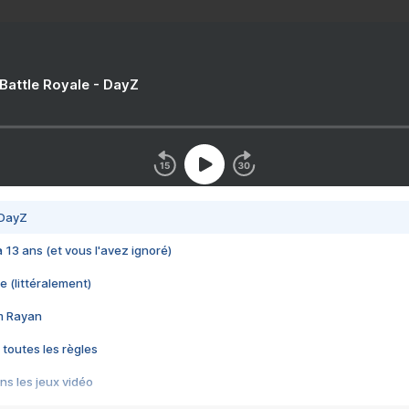
 Battle Royale - DayZ
 DayZ
 a 13 ans (et vous l'avez ignoré)
e (littéralement)
im Rayan
 toutes les règles
s les jeux vidéo