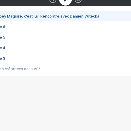
bey Maguire, c'est lui ! Rencontre avec Damien Witecka
e 6
e 5
e 4
e 3
s créatrices de la VF !
e 2
e 1
e Mektoub My Love arrive enfin ! Rencontre avec Shaïn Boumedine et Sal
i : après Toni en famille
elle réalise le bouleversant Dites lui que je l'aime