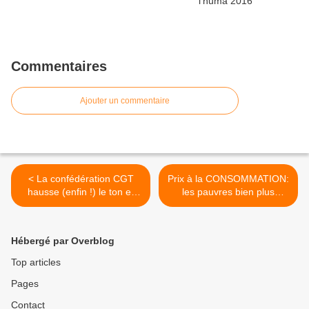
Commentaires
Ajouter un commentaire
< La confédération CGT
Prix à la CONSOMMATION:
hausse (enfin !) le ton et
les pauvres bien plus
mobilise contre la politique
touchés que les riches >
du gouvernement-Prochain
grand rendez-vous le 16
Hébergé par Overblog
octobre 2014 pour
reconquérir la Sécurité
Top articles
Sociale !
Pages
Contact